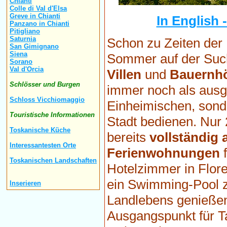
Chianti
Colle di Val d'Elsa
Greve in Chianti
In English 
Panzano in Chianti
Pitigliano
Saturnia
Schon zu Zeiten der 
San Gimignano
Siena
Sommer auf der Su
Sorano
Val d'Orcia
Villen
und
Bauernh
Schlösser und Burgen
immer noch als ausge
Schloss Vicchiomaggio
Einheimischen, son
Touristische Informationen
Stadt bedienen. Nur 
Toskanische Küche
bereits
vollständig 
Interessantesten Orte
Ferienwohnungen
f
Toskanischen Landschaften
Hotelzimmer in Flore
ein Swimming-Pool z
Inserieren
Landlebens genießen
Ausgangspunkt für T