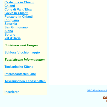
Castellina in Chianti
Chianti
Colle di Val d'Elsa
Greve in Chianti
Panzano in Chianti
Pitigliano
Saturnia
San Gimignano
Siena
Sorano
Val d'Orcia
Schlösser und Burgen
Schloss Vicchiomaggio
Touristische Informationen
Toskanische Küche
Interessantesten Orte
Toskanischen Landschaften
SEO (Suchmaschi
Inserieren
Fe